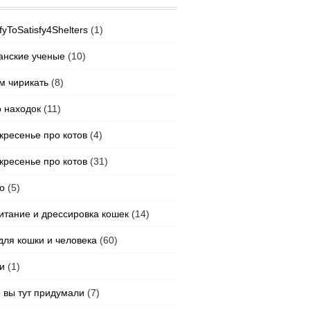
fyToSatisfy4Shelters
(1)
анские ученые
(10)
м чирикать
(8)
 находок
(11)
скресенье про котов
(4)
скресенье про котов
(31)
о
(5)
итание и дрессировка кошек
(14)
для кошки и человека
(60)
и
(1)
о вы тут придумали
(7)