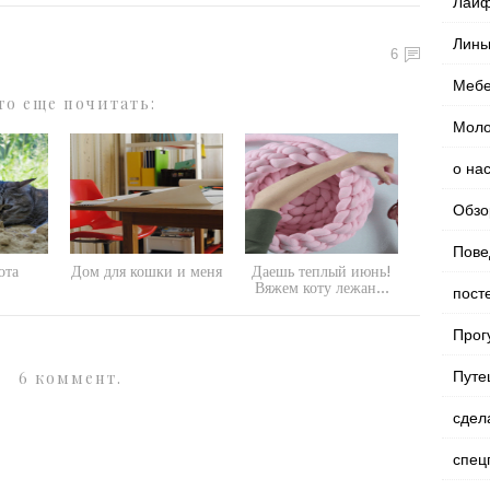
Лайф
Линь
6
Мебе
то еще почитать:
Моло
о на
Обзо
Пове
ота
Дом для кошки и меня
Даешь теплый июнь!
Вяжем коту лежан...
пост
Прог
6 коммент.
Путе
сдел
спец