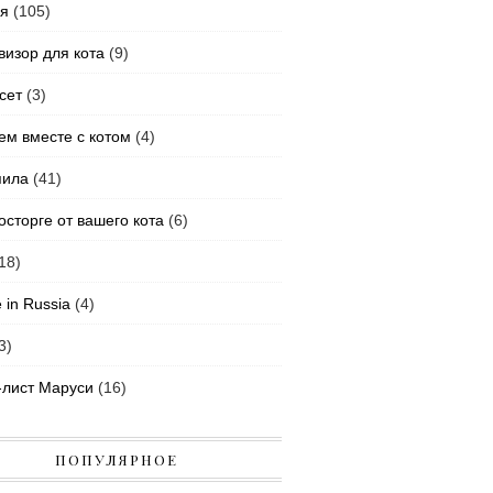
ья
(105)
визор для кота
(9)
сет
(3)
ем вместе с котом
(4)
пила
(41)
осторге от вашего кота
(6)
18)
 in Russia
(4)
3)
-лист Маруси
(16)
ПОПУЛЯРНОЕ