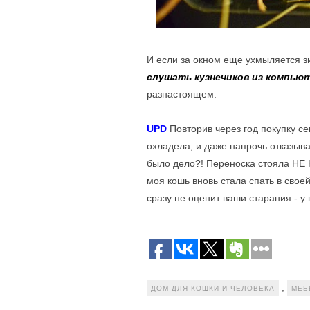
И если за окном еще ухмыляется з
слушать кузнечиков из компью
разнастоящем.
UPD
Повторив через год покупку с
охладела, и даже напрочь отказыва
было дело?! Переноска стояла НЕ
моя кошь вновь стала спать в свое
сразу не оценит ваши старания - у 
,
ДОМ ДЛЯ КОШКИ И ЧЕЛОВЕКА
МЕБ