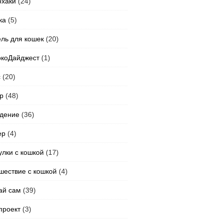
хаки
(24)
ка
(5)
ль для кошек
(20)
коДайджест
(1)
с
(20)
р
(48)
дение
(36)
ер
(4)
улки с кошкой
(17)
шествие с кошкой
(4)
ай сам
(39)
проект
(3)