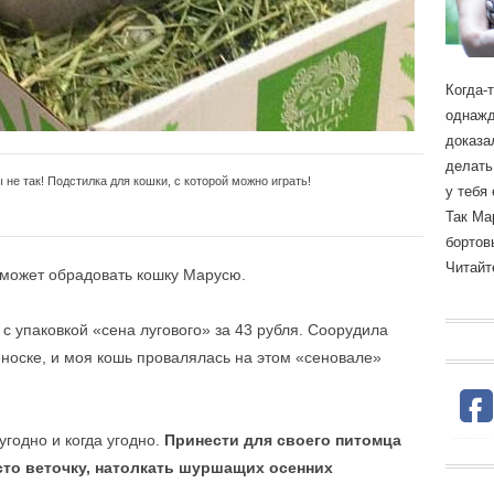
Когда-
однажд
доказа
делать
 не так! Подстилка для кошки, с которой можно играть!
у тебя
Так Ма
бортов
Читайте
о может обрадовать кошку Марусю.
с упаковкой «сена лугового» за 43 рубля. Соорудила
еноске, и моя кошь провалялась на этом «сеновале»
 угодно и когда угодно.
Принести для своего питомца
сто веточку, натолкать шуршащих осенних