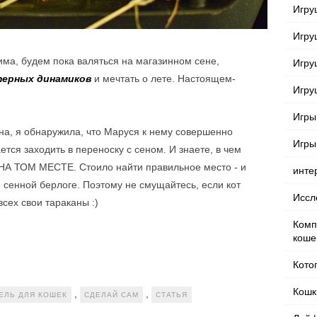
Игру
Игру
има, будем пока валяться на магазинном сене,
Игру
терных динамиков
и мечтать о лете. Настоящем-
Игру
Игры
ена, я обнаружила, что Маруся к нему совершенно
Игры
ется заходить в переноску с сеном. И знаете, в чем
 НА ТОМ МЕСТЕ. Стоило найти правильное место - и
инте
й сенной берлоге. Поэтому не смущайтесь, если кот
Иссл
всех свои тараканы :)
Комп
коше
Кото
Кошк
,
,
ЕЛЬ ДЛЯ КОШЕК
СДЕЛАЙ САМ
СТАТЬЯ