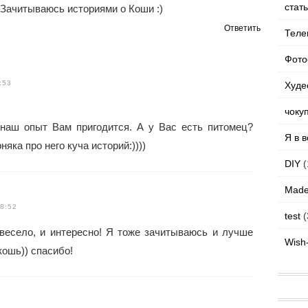
стат
 Зачитываюсь историями о Коши :)
Ответить
Теле
Фото
:53
Худе
чоку
 наш опыт Вам пригодится. А у Вас есть питомец?
Я в в
няка про него куча историй:))))
DIY
(
Made
8:52
test
(
,весело, и интересно! Я тоже зачитываюсь и лучше
Wish
кошь)) спасибо!