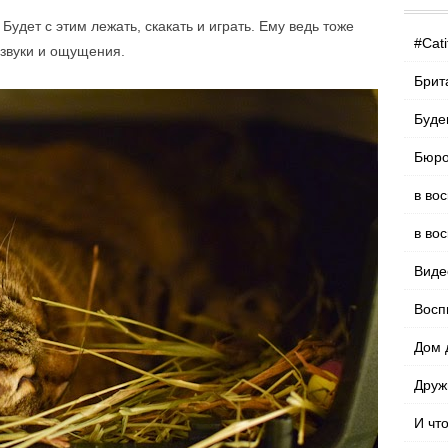
Будет с этим лежать, скакать и играть. Ему ведь тоже
#Cati
 звуки и ощущения.
Брит
Буде
Бюро
в во
в во
Виде
Восп
Дом 
Друж
И чт